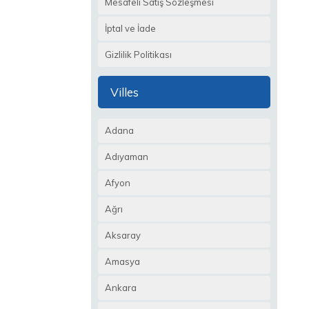
Mesafeli Satış Sözleşmesi
İptal ve İade
Gizlilik Politikası
Villes
Adana
Adıyaman
Afyon
Ağrı
Aksaray
Amasya
Ankara