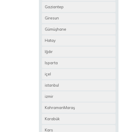
Gaziantep
Giresun
Gümüşhane
Hatay
Iğdır
Isparta
içel
istanbul
izmir
KahramanMaraş
Karabük
Kars