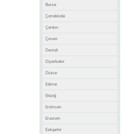
Bursa
Çanakkale
Çankırı
Çorum
Denizli
Diyarbakır
Düzce
Edirne
Elazığ
Erzincan
Erzurum
Eskişehir