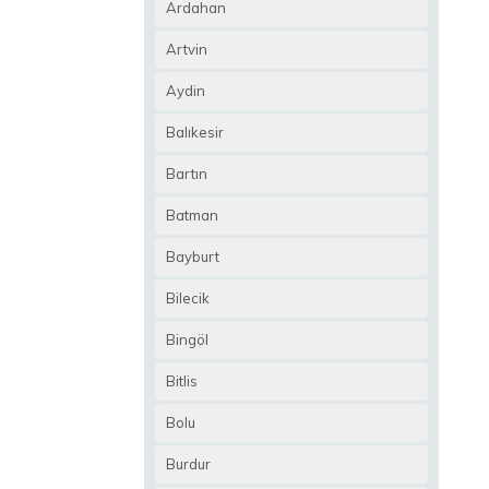
Ardahan
Artvin
Aydin
Balıkesir
Bartın
Batman
Bayburt
Bilecik
Bingöl
Bitlis
Bolu
Burdur