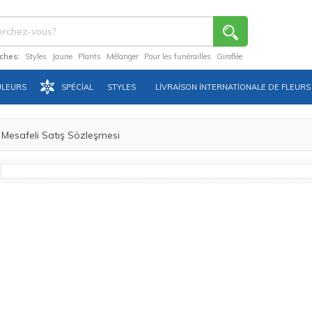
ches:
Styles
Jaune
Plants
Mélanger
Pour les funérailles
Giroflée
ULEURS
SPÉCIAL
STYLES
LIVRAISON INTERNATIONALE DE FLEURS
Mesafeli Satış Sözleşmesi