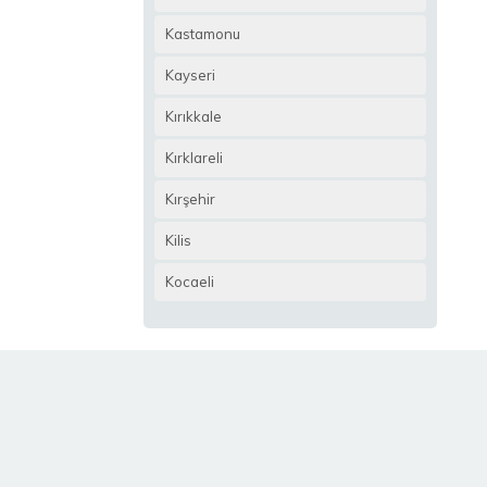
Kastamonu
Kayseri
Kırıkkale
Kırklareli
Kırşehir
Kilis
Kocaeli